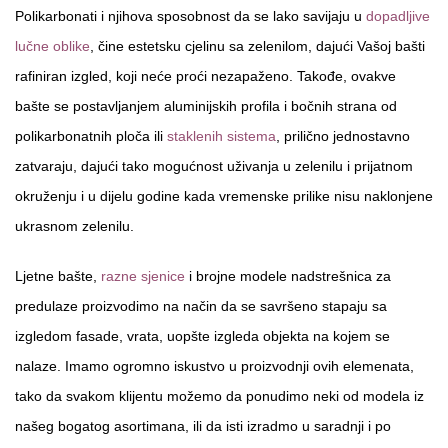
Polikarbonati i njihova sposobnost da se lako savijaju u
dopadljive
lučne oblike
, čine estetsku cjelinu sa zelenilom, dajući Vašoj bašti
rafiniran izgled, koji neće proći nezapaženo. Takođe, ovakve
bašte se postavljanjem aluminijskih profila i bočnih strana od
polikarbonatnih ploča ili
staklenih sistema
, prilično jednostavno
zatvaraju, dajući tako mogućnost uživanja u zelenilu i prijatnom
okruženju i u dijelu godine kada vremenske prilike nisu naklonjene
ukrasnom zelenilu.
Ljetne bašte,
razne sjenice
i brojne modele nadstrešnica za
predulaze proizvodimo na način da se savršeno stapaju sa
izgledom fasade, vrata, uopšte izgleda objekta na kojem se
nalaze. Imamo ogromno iskustvo u proizvodnji ovih elemenata,
tako da svakom klijentu možemo da ponudimo neki od modela iz
našeg bogatog asortimana, ili da isti izradmo u saradnji i po